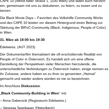
CAPE 10 (Alfred Adler Straße 1, 1100 Wien)
und laden euch herzlich
ein, gemeinsam mit uns zu diskutieren, zu feiern, zu essen und zu
tanzen.
Die Black Movie Days – Favoriten des Volkshilfe Community Works
und des CAPE 10 leisten vor diesem Hintergrund einen Beitrag zur
Stärkung der BIPoC-Community (Black, Indigenous, People of Color)
in Wien.
31. März ab 18:00 bis 19:30
Edelweiss. (AUT 2023)
Der Dokumentarfilm thematisiert die oft erschütternde Realität von
People of Color in Ö
s
terreich. Es handelt sich um eine offene
Darstellung der Perspektiven vieler Menschen hierzulande, die
unterschiedliche Verbindungen zu Österreich haben; einige nennen es
ihr Zuhause, andere haben es zu ihrer so genannten „Heimat“
gemacht und wieder andere würden es nie so bezeichnen.
Im Anschluss
Diskussion
:
„
Black Community-Building in Wien
“ m
it:
– Anna Gaberscik (Regisseurin Edelweiss.)
– Vanessa Spanbauer (Historikerin)