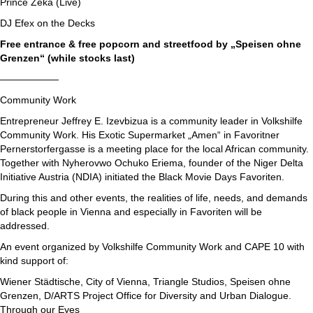
Prince Zeka (Live)
DJ Efex on the Decks
Free entrance & free popcorn and streetfood by „Speisen ohne
Grenzen“ (while stocks last)
——————
Community Work
Entrepreneur Jeffrey E. Izevbizua is a community leader in Volkshilfe
Community Work. His Exotic Supermarket „Amen“ in Favoritner
Pernerstorfergasse is a meeting place for the local African community.
Together with Nyherovwo Ochuko Eriema, founder of the Niger Delta
Initiative Austria (NDIA) initiated the Black Movie Days Favoriten.
During this and other events, the realities of life, needs, and demands
of black people in Vienna and especially in Favoriten will be
addressed.
An event organized by Volkshilfe Community Work and CAPE 10 with
kind support of:
Wiener Städtische, City of Vienna, Triangle Studios, Speisen ohne
Grenzen, D/ARTS Project Office for Diversity and Urban Dialogue.
Through our Eyes