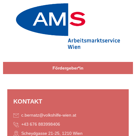
Fördergeber*in
KONTAKT
c.bernatz@volkshilfe-wien.at
+43 676 883998406
Scheydgasse 21-25, 1210 Wien