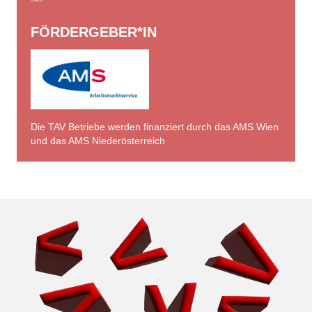
FÖRDERGEBER*IN
Die TAV Betriebe werden finanziert durch das AMS Wien
und das AMS Niederösterreich