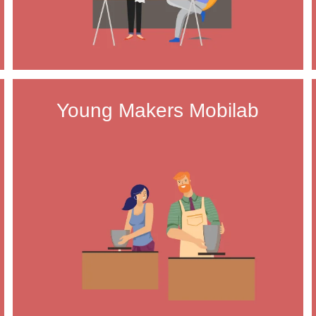
Young Makers Mobilab
bildungsFit ist eine Maßnahme für Jugendliche, die
 Antritt einer Berufsausbildung oder einer
terführenden schulischen Ausbildung Nachholbedarf
en. Jobtrain fokussiert sich auf Jugendliche mit
öhtem Förderbedarf.