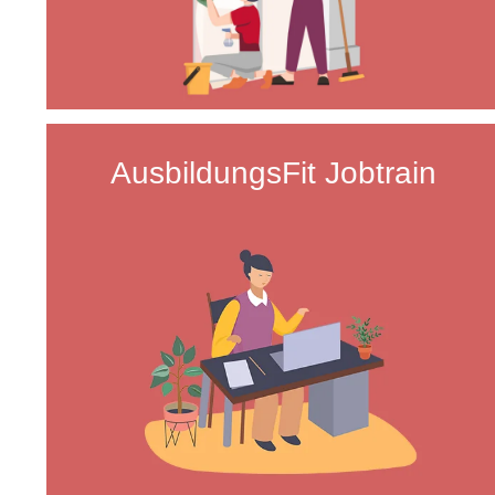
AusbildungsFit Jobtrain
Aus
vor
wei
hab
erh