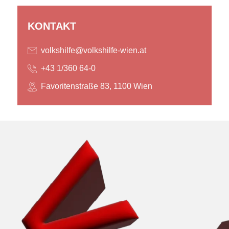
KONTAKT
volkshilfe@volkshilfe-wien.at
+43 1/360 64-0
Favoritenstraße 83, 1100 Wien