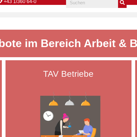
+43 1/360 64-0
ote im Bereich Arbeit & 
TAV Betriebe