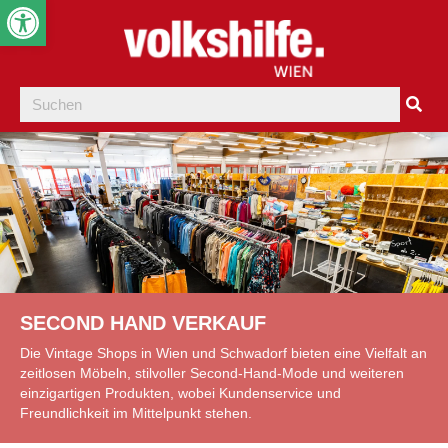
Werkzeugleiste öffnen
SECOND HAND VERKAUF
Die Vintage Shops in Wien und Schwadorf bieten eine Vielfalt an
zeitlosen Möbeln, stilvoller Second-Hand-Mode und weiteren
einzigartigen Produkten, wobei Kundenservice und
Freundlichkeit im Mittelpunkt stehen.