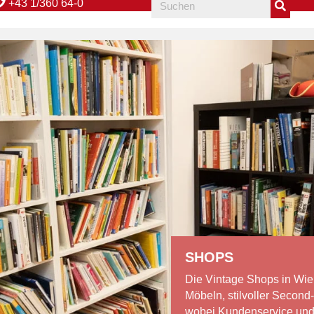
+43 1/360 64-0
SHOPS
Die Vintage Shops in Wien
Möbeln, stilvoller Secon
wobei Kundenservice und F