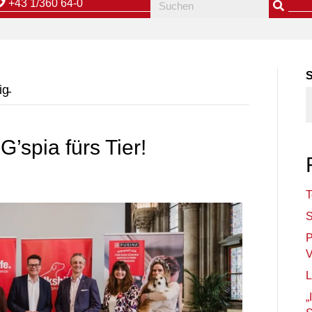
+43 1/360 64-0
g̵
G’spia fürs Tier!
T
S
P
V
L
„