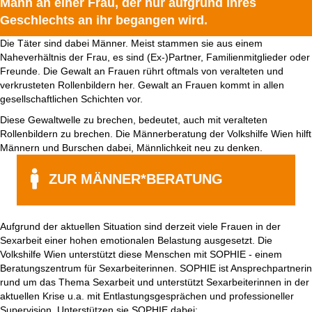
Mann an einer Frau, der nur aufgrund ihres
Geschlechts an ihr begangen wird.
Die Täter sind dabei Männer. Meist stammen sie aus einem
Naheverhältnis der Frau, es sind (Ex-)Partner, Familienmitglieder oder
Freunde. Die Gewalt an Frauen rührt oftmals von veralteten und
verkrusteten Rollenbildern her. Gewalt an Frauen kommt in allen
gesellschaftlichen Schichten vor.
Diese Gewaltwelle zu brechen, bedeutet, auch mit veralteten
Rollenbildern zu brechen. Die Männerberatung der Volkshilfe Wien hilft
Männern und Burschen dabei, Männlichkeit neu zu denken.
ZUR MÄNNER*BERATUNG
Aufgrund der aktuellen Situation sind derzeit viele Frauen in der
Sexarbeit einer hohen emotionalen Belastung ausgesetzt. Die
Volkshilfe Wien unterstützt diese Menschen mit SOPHIE - einem
Beratungszentrum für Sexarbeiterinnen. SOPHIE ist Ansprechpartnerin
rund um das Thema Sexarbeit und unterstützt Sexarbeiterinnen in der
aktuellen Krise u.a. mit Entlastungsgesprächen und professioneller
Supervision. Unterstützen sie SOPHIE dabei: