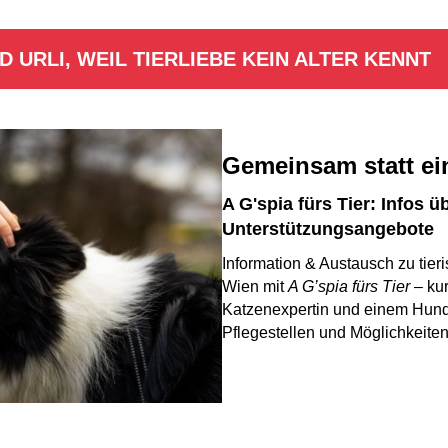
ND URLI, WEIL TIERLIEBE KEIN ALTER KENNT
Gemeinsam statt e
A G'spia fürs Tier:
Infos üb
Unterstützungsangebote
Information & Austausch zu tie
Wien mit
A G’spia fürs Tier
– kur
Katzenexpertin und einem Hunde
Pflegestellen und Möglichkeiten