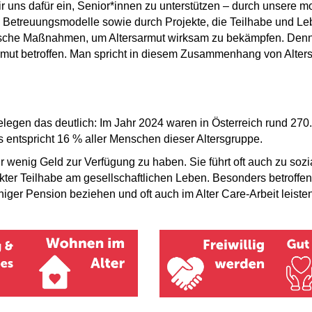
ir uns dafür ein, Senior*innen zu unterstützen – durch unsere m
 Betreuungsmodelle sowie durch Projekte, die Teilhabe und Le
litische Maßnahmen, um Altersarmut wirksam zu bekämpfen. Den
rmut betroffen. Man spricht in diesem Zusammenhang von Alter
elegen das deutlich: Im Jahr 2024 waren in Österreich rund 27
 entspricht 16 % aller Menschen dieser Altersgruppe.
r wenig Geld zur Verfügung zu haben. Sie führt oft auch zu sozia
er Teilhabe am gesellschaftlichen Leben. Besonders betroffen 
niger Pension beziehen und oft auch im Alter Care-Arbeit leisten