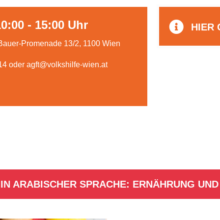
10:00 - 15:00 Uhr
HIER 
Bauer-Promenade 13/2, 1100 Wien
14 oder
agft@volkshilfe-wien.at
S IN ARABISCHER SPRACHE: ERNÄHRUNG UND