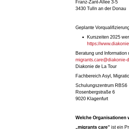
Franz-Zant-Allee 3-5
3430 Tulln an der Donau
Geplante Vorqualifizier
Kurszeiten 2025 wer
https://www.diakonie
Beratung und Information 
migrants.care@diakonie-de
Diakonie de La Tour
Fachbereich Asyl, Migratio
Schulungszentrum RBS6
Rosenbergstraße 6
9020 Klagenfurt
Welche Organisationen 
„migrants care“
ist ein P