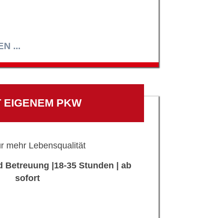
 ...
T EIGENEM PKW
ür mehr Lebensqualität
d Betreuung |18-35 Stunden | ab
sofort