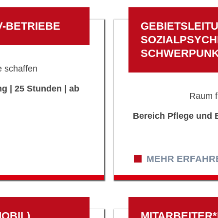
V-BETRIEBE
GEBIETSLEITU
SOZIALPSYCH
SCHWERPUN
 schaffen
g | 25 Stunden | ab
Raum f
Bereich Pflege und B
MEHR ERFAHREN
OBIL)
MITARBEITER