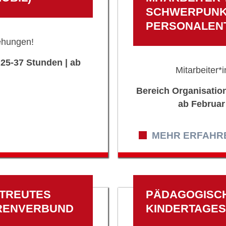
SCHWERPUNKT
PERSONALEN
ehungen!
 25-37 Stunden | ab
Mitarbeiter*
Bereich Organisation
ab Februar
MEHR ERFAHREN
ETREUTES
PÄDAGOGISCH
RENVERBUND
KINDERTAGE