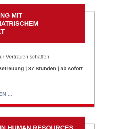
NG MIT
IATRISCHEM
KT
ür Vertrauen schaffen
etreuung | 37 Stunden | ab sofort
 ...
*IN HUMAN RESOURCES