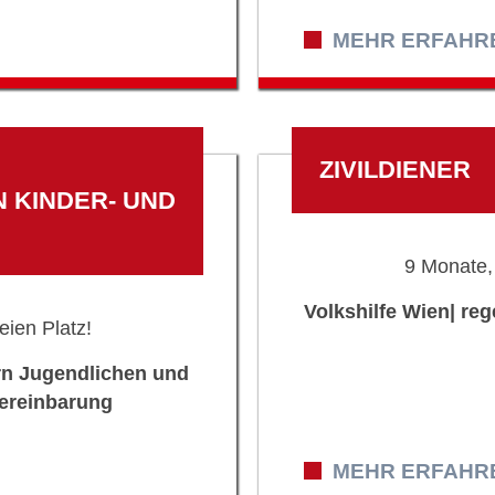
MEHR ERFAHREN
ZIVILDIENER
 KINDER- UND
9 Monate,
Volkshilfe Wien| reg
eien Platz!
ern Jugendlichen und
Vereinbarung
MEHR ERFAHREN