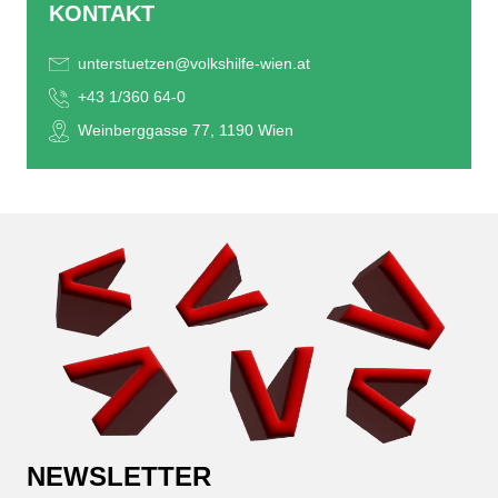
KONTAKT
unterstuetzen@volkshilfe-wien.at
+43 1/360 64-0
Weinberggasse 77, 1190 Wien
NEWSLETTER