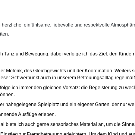
e herzliche, einfühlsame, liebevolle und respektvolle Atmosphäre
iten.
eich Tanz und Bewegung, dabei verfolge ich das Ziel, den Kin
r Motorik, des Gleichgewichts und der Koordination. Weiters
dieser Schwerpunkt auch in unserem Betreuungsalltag regelmäßi
folge ich immer den gleichen Vorsatz: die Begeisterung zu wec
können.
 nahegelegene Spielplatz und ein eigener Garten, der nur we
nnende Ausflüge erleben.
rial biete ich auch gerne sensorisches Material an, um die Sin
 Einstieg zur Fremdbetreuung erleichtern. Um dem Kind und au