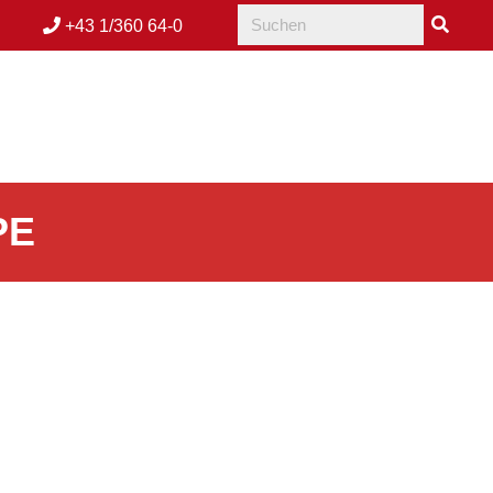
+43 1/360 64-0
PE