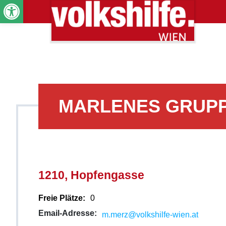
Werkzeugleiste öffnen
MARLENES GRUP
1210, Hopfengasse
Freie Plätze:
0
Email-Adresse:
m.merz@volkshilfe-wien.at