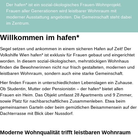
Der hafen* ist ein sozial-ökologisches Frauen-Wohnprojekt.
Frauen aller Generationen wird leistbarer Wohnraum mit
moderner Ausstattung angeboten. Die Gemeinschaft steht dabei
im Zentrum.
Willkommen im hafen*
Segel setzen und ankommen in einem sicheren Hafen auf Zeit! Der
Volkshilfe Wien hafen* ist exklusiv für Frauen gebaut und eingerichtet
worden. In diesem sozial-ökologischen, mehrstöckigen Wohnhaus
finden die Bewohnerinnen nicht nur frisch gestalteten, modernen und
leistbaren Wohnraum, sondern auch eine starke Gemeinschaft.
Hier finden Frauen in unterschiedlichsten Lebenslagen ein Zuhause.
Ob Studentin, Mutter oder Pensionistin – der hafen* bietet allen
Frauen ein Heim. Das Objekt umfasst 28 Apartments und 9 Zimmer,
sowie Platz für nachbarschaftliches Zusammenleben. Etwa beim
gemeinsamen Garteln oder beim gemütlichen Beisammensein auf der
Dachterrasse mit Blick über Nussdorf.
Moderne Wohnqualität trifft leistbaren Wohnraum