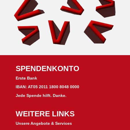
SPENDENKONTO
Erste Bank
IBAN: AT05 2011 1800 8048 0000
Jede Spende hilft. Danke.
WEITERE LINKS
Unsere Angebote & Services