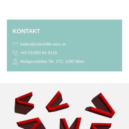
KONTAKT
hafen@volkshilfe-wien.at
+43
01/360 64 8115
Heiligenstädter Str. 172, 1190 Wien